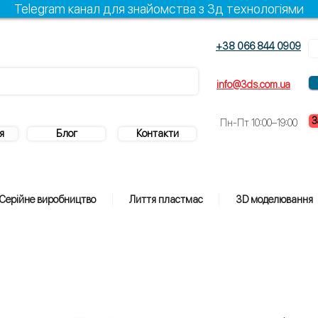
Telegram канал для знайомства з 3д технологіями
+38 066 844 0909
info@3ds.com.ua
З
Пн-Пт 10:00–19:00
я
Блог
Контакти
Серійне виробництво
Лиття пластмас
3D моделювання