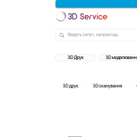
3D Друк
3D моделюванн
3D друк
3D сканування