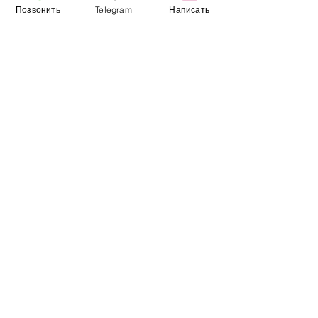
Позвонить
Telegram
Написать
Информация
​Выставочный зал
Контакты
О компании
Оплата и доставка
Учебник
Вакансии
Карта сайта
Дополнительно
​Производители