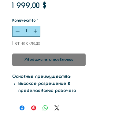
Спеццена
цена
1 999,00 $
Количество
*
Нет на складе
Уведомить о появлении
Основные преимущества:
Высокое разрешение в
пределах всего рабочего
поля (XY от 10 мкм, Z от 10
мкм);
Надежность и стабильность
работы;
Полностью автономная
работа при минимальном