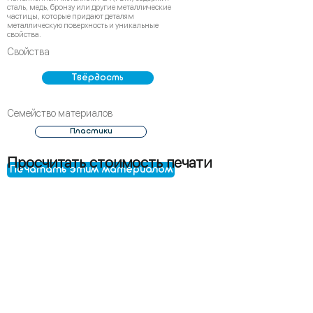
сталь, медь, бронзу или другие металлические
частицы, которые придают деталям
металлическую поверхность и уникальные
свойства.
Свойства
Твёрдость
Семейство материалов
Пластики
Просчитать стоимость печати
Печатать этим материалом