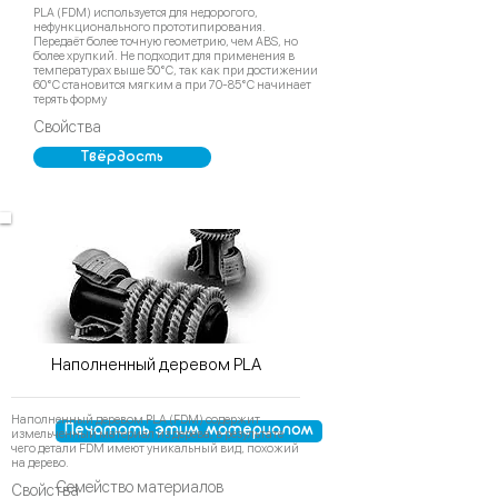
PLA (FDM) используется для недорогого,
нефункционального прототипирования.
Передаёт более точную геометрию, чем ABS, но
более хрупкий. Не подходит для применения в
температурах выше 50°C, так как при достижении
60°C становится мягким а при 70-85°C начинает
терять форму
Свойства
Твёрдость
Наполненный деревом PLA
Наполненный деревом PLA (FDM) содержит
Печатать этим материалом
измельченный материал из дерева, в результате
чего детали FDM имеют уникальный вид, похожий
на дерево.
Семейство материалов
Свойства