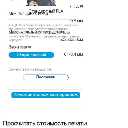
1-3 дня
Стандартный PLA
Мин. толщина стенки
0.8 мм
ABS (FDM) обладает хорошими механическими
свойствами, обладает отличной ударной
Максимальный размер детали
вязкостью, превосходит PLA, но с меньшей
точностью. Обычно используется для прототипов
50х50х50см
корпусов.
Высота слоя
Свойства
0.1-0.4 мм
Ударо прочный
Семейство материалов
Пластики
Печатать этим материалом
Просчитать стоимость печати