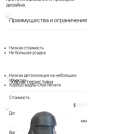
дизайна.
Преимущества и ограничения
Низкая стоимость
Не большая усадка
Низкая детализация на небольших
объектах
Характеристики
Хорошо видны слои печати
Стоимость
$
$$$$
Допуск отклонения
±0.5-0.8 мм
Время изготовления