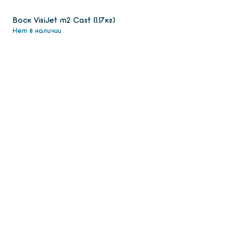
Воск VisiJet m2 Сast (1.17кг)
Нет в наличии