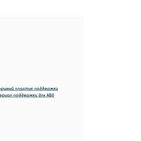
надежной двойной экструзии
е.
воримый пластик поддержки
ериал поддержки для ABS