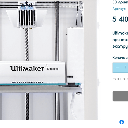
3D прин
Артикул:
5 410
Ultimak
принте
экстру
беспре
Количес
аппара
обеспе
Ultimak
Нет на 
позвол
инжене
соверш
иннова
процес
геомет
добива
сложно