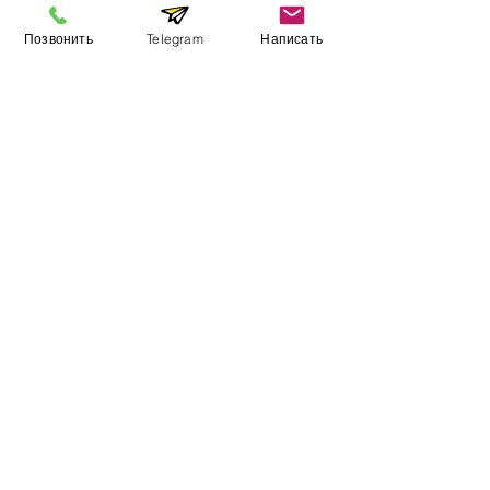
Позвонить
Telegram
Написать
Информация
​Выставочный зал
Контакты
О компании
Оплата и доставка
Учебник
Вакансии
Карта сайта
Дополнительно