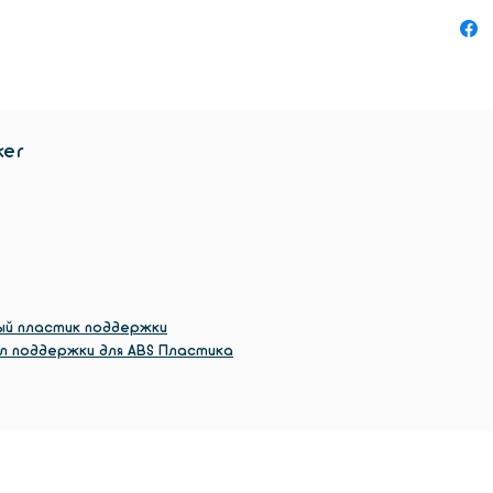
другие
печати
рынке. 
Ultimak
изгото
ker
конечно
ый пластик поддержки
л поддержки для ABS Пластика