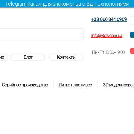
Telegram канал для знакомства с 3д технологиями
+38 066 844 0909
+38 096 844 0909
info@3ds.com.ua
Пн-Пт
10:00–19:00
ие
Блог
Контакты
Серийное производство
Литье пластмасс
3D моделирова