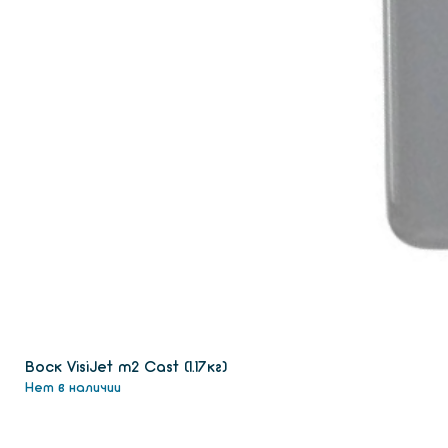
Воск VisiJet m2 Сast (1.17кг)
Нет в наличии