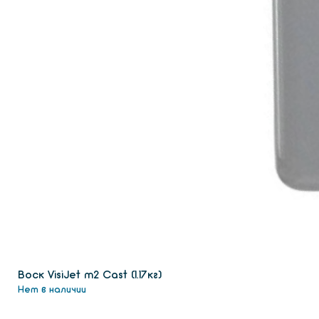
Воск VisiJet m2 Сast (1.17кг)
Нет в наличии