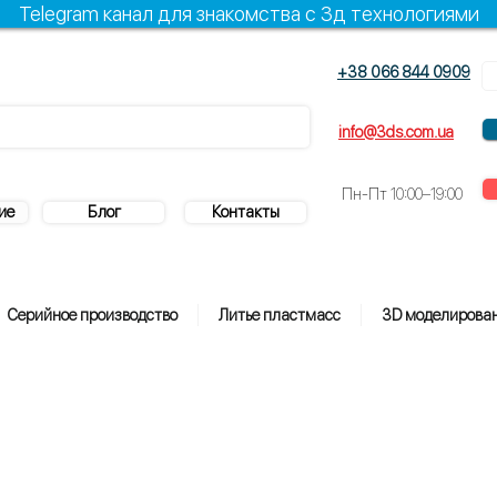
Telegram канал для знакомства с 3д технологиями
+38 066 844 0909
+38 096 844 0909
info@3ds.com.ua
Пн-Пт
10:00–19:00
ие
Блог
Контакты
Серийное производство
Литье пластмасс
3D моделирова