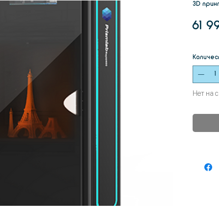
3D прин
61 9
Количес
Нет на 