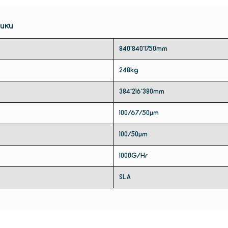
ики
840*840*1750mm
248kg
384*216*380mm
100/67/50µm
100/50µm
1000G/Hr
SLA