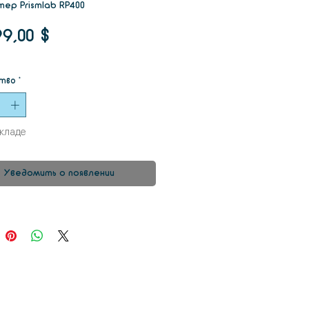
тер Prismlab RP400
Цена
99,00 $
тво
*
складе
Уведомить о появлении