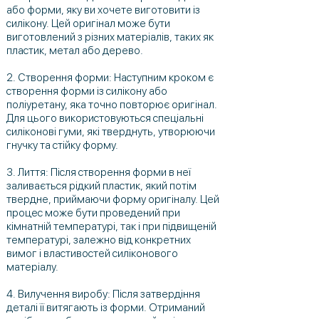
або форми, яку ви хочете виготовити із
силікону. Цей оригінал може бути
виготовлений з різних матеріалів, таких як
пластик, метал або дерево.
2. Створення форми: Наступним кроком є ​​
створення форми із силікону або
поліуретану, яка точно повторює оригінал.
Для цього використовуються спеціальні
силіконові гуми, які тверднуть, утворюючи
гнучку та стійку форму.
3. Лиття: Після створення форми в неї
заливається рідкий пластик, який потім
твердне, приймаючи форму оригіналу. Цей
процес може бути проведений при
кімнатній температурі, так і при підвищеній
температурі, залежно від конкретних
вимог і властивостей силіконового
матеріалу.
4. Вилучення виробу: Після затвердіння
деталі її витягають із форми. Отриманий