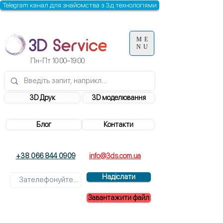
Telegram канал для знайомства з 3д технологіями
ME
NU
Пн-Пт 10:00–19:00
3D Друк
3D моделювання
Блог
Контакти
+38 066 844 0909
info@3ds.com.ua
Надіслати
Завантажити файл