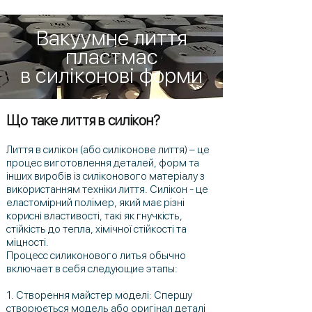
Вакуумне лиття
пластмас
в силіконові форми
Що таке лиття в силікон?
Лиття в силікон (або силіконове лиття) – це
процес виготовлення деталей, форм та
інших виробів із силіконового матеріалу з
використанням техніки лиття. Силікон - це
еластомірний полімер, який має різні
корисні властивості, такі як гнучкість,
стійкість до тепла, хімічної стійкості та
міцності.
Процесс силиконового литья обычно
включает в себя следующие этапы:
1. Створення майстер моделі: Спершу
створюється модель або оригінал деталі