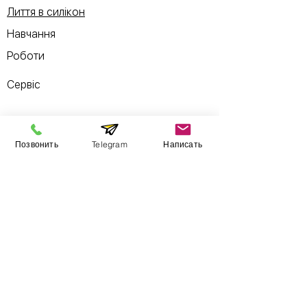
Лиття в силікон
Навчання
Роботи
Сервіс
Обслуговування принтерів Formlabs
Позвонить
Telegram
Написать
Гарантії
Ремонт 3D принтерів
Пусконалагодження
Б/у товари
Інформація