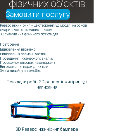
фізичних об'єктів
Замовити послугу
Реверс інжиніринг - це створення 3д моделі на основі
хмари точок, отриманих шляхом
3D сканування фізичного об'єкта для:
Повторення
Відновлення втраченої
Відновлення зламані, частин
Проведення інженерного аналізу
Прорахунок вітрових навантажень
Виготовлення перехідних плит
Зміна дизайну автомобіля
Приклади робіт 3D реверс інжинірингу, і
написання
3D Реверс інжиніринг бампера