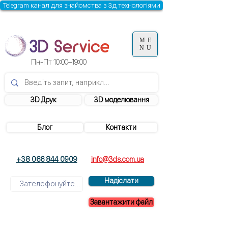
Telegram канал для знайомства з 3д технологіями
ME
NU
Пн-Пт 10:00–19:00
3D Друк
3D моделювання
Блог
Контакти
+38 066 844 0909
info@3ds.com.ua
Надіслати
Завантажити файл