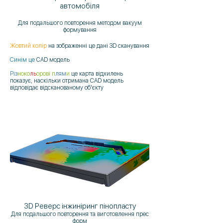
автомобіля
Для подальшого повторення методом вакуум
формування
Жовтий колір
на зображенні це дані 3D сканування
Синім це
CAD модель
Різ
ноко
ль
орові п
лям
и
це карта відхилень
показує, наскільки отримана CAD модель
відповідає відсканованому об'єкту
3D Реверс інжиніринг пінопласту
Для подальшого повторення та виготовлення прес
форм