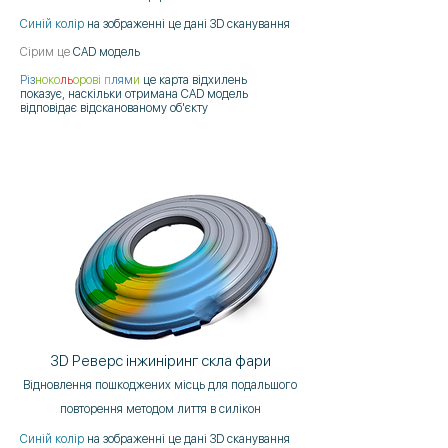
Синій колір
на зображенні це дані 3D сканування
Сірим це
CAD модель
Різ
ноко
ль
орові п
лям
и
це карта відхилень
показує, наскільки отримана CAD модель
відповідає відсканованому об'єкту
3D Реверс інжиніринг скла фари
Відновлення пошкоджених місць для подальшого
повторення методом лиття в силікон
Синій колір
на зображенні це дані 3D сканування