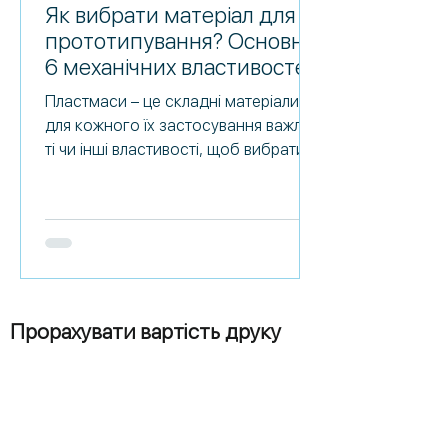
Як вибрати матеріал для
прототипування? Основні
6 механічних властивостей
Пластмаси – це складні матеріали,
для кожного їх застосування важливі
ті чи інші властивості, щоб вибрати
правильний, потрібно врахувати
безліч нюансів. Оскільки технологія
3д-друку SLA, працює з різними
полімерами , базові знання про них
дозволять зробити вибір
відповідного. У цій статті ми
розповімо Вам про шість
Прорахувати вартість друку
найважливіших механічних
властивостей, які допоможуть
визначитися з вибором і наведемо
приклади полімерів Formlabs, що
найбільш підходять з лінійки. 1.