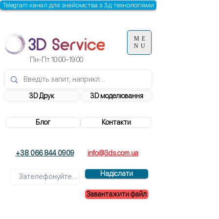
Telegram канал для знайомства з 3д технологіями
ME
NU
Пн-Пт 10:00–19:00
3D Друк
3D моделювання
Блог
Контакти
+38 066 844 0909
info@3ds.com.ua
Надіслати
Завантажити файл