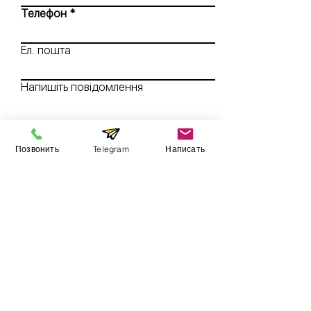
Телефон
Ел. пошта
Напишіть повідомлення
Надіслати
Позвонить
Telegram
Написать
Обладнання
Стоматологам
Ювелірам