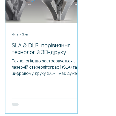
Читати 3 хв
SLA & DLP: порівняння
технологій 3D-друку
Технологія, що застосовується в
лазерній стереолітографії (SLA) та
цифровому друку (DLP), має дуже
схожі принципи, але може давати
дуже різний результат. Розуміння
нюансів кожного процесу 3D-друку
допомагає зрозуміти, чого
користувач може очікувати від
кінцевих деталей, та як ефективно