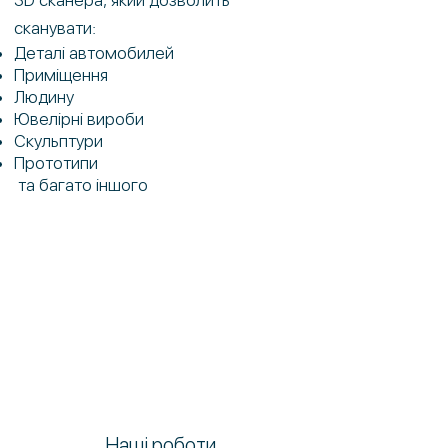
3D сканера, який дозволить
сканувати:
Де
талі автомобилей
Приміщення
Людину
Ювелірні вироби
Скульптури
Прототипи
та багато іншого
Наші роботи