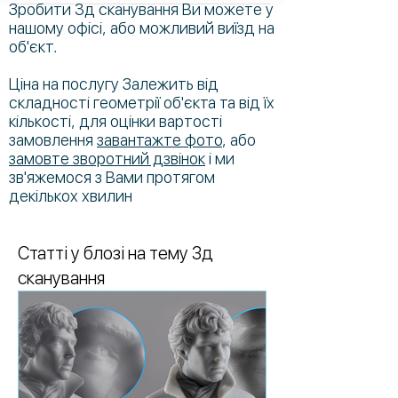
Зробити 3д сканування Ви можете у
Вартість залежить від складності
для рендера, 3д печати.
нашому офісі, або можливий виїзд на
геометрії об'єкта та розміру.
об'єкт.
Ціна на послугу Залежить від
складності геометрії об'єкта та від їх
кількості, для оцінки вартості
замовлення
завантажте фото
, або
замовте зворотний дзвінок
і ми
зв'яжемося з Вами протягом
декількох хвилин
Статті у блозі на тему 3д
сканування