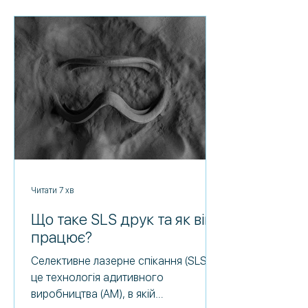
максимізувати потенціал кожного
типу 3д-принтера . Слово
"стереолітографія" походить від
грецьких слів "стерео", що означає
"твердий", і "(фото) літографія", що є
формою листа світлом. У 3D-др
Читати 7 хв
Що таке SLS друк та як він
працює?
Селективне лазерне спікання (SLS) –
це технологія адитивного
виробництва (AM), в якій