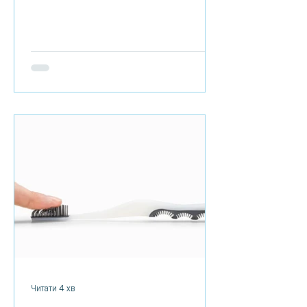
використовується лазер для
спікання порошку у тверду
структуру на основі тривимірної
моделі. SLS – популярний вибір для
інженерів у розробці продуктів
протягом десятиліть. Низька
вартість, висока продуктивність,
роблять технологію ідеальною для
цілого ряду застосувань від
функціонального прототипування до
дрібносерійного виробництва.
Нещодавні досягнення в галузі
машин, матеріалів та програм
Читати 4 хв