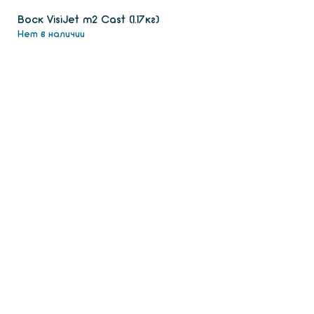
Воск VisiJet m2 Сast (1.17кг)
Нет в наличии