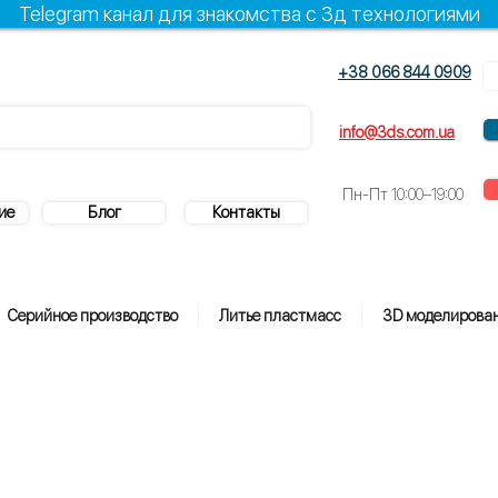
Telegram канал для знакомства с 3д технологиями
+38 066 844 0909
+38 096 844 0909
info@3ds.com.ua
Пн-Пт
10:00–19:00
ие
Блог
Контакты
Серийное производство
Литье пластмасс
3D моделирова