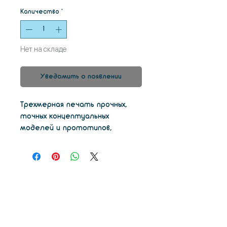
Количество
*
Нет на складе
Уведомить о появлении
Трехмерная печать прочных,
точных концептуальных
моделей и прототипов,
которые воплощают ваши
идеи в жизнь благодаря
библиотеке стандартных смол
Formlabs для Form 2. Clear Resin
отлично подходит для
изготовления форм, оптики,
освещения и любых деталей,
требующих прозрачности или