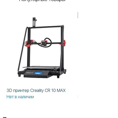
В НАЛИЧИИ!
3D принтер Creality CR 10 MAX
3D принтер Formlabs
Нет в наличии
Нет в наличии