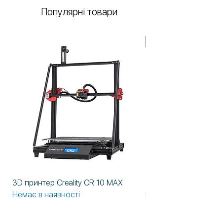
Популярні товари
У НАЯВНОСТІ!
3D принтер Creality CR 10 MAX
3D принтер Formlabs
Немає в наявності
Немає в наявності