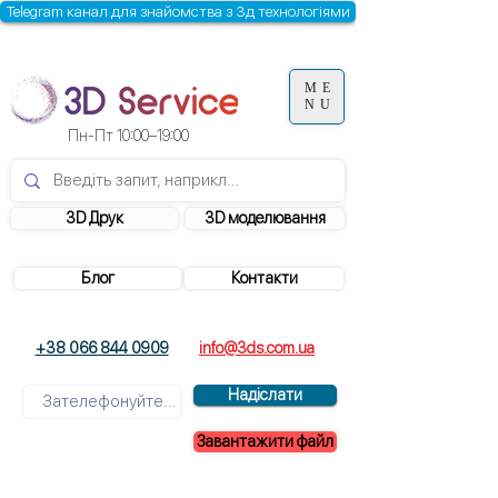
Telegram канал для знайомства з 3д технологіями
ME
NU
Пн-Пт 10:00–19:00
3D Друк
3D моделювання
Блог
Контакти
+38 066 844 0909
info@3ds.com.ua
Надіслати
Завантажити файл