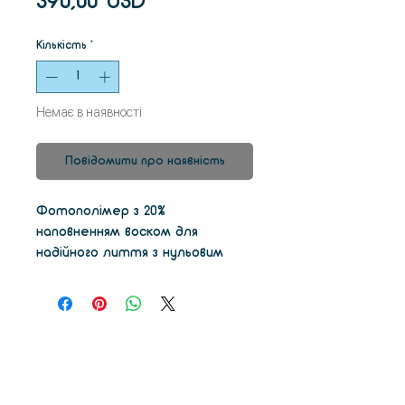
Ціна
390,00 USD
Кількість
*
Немає в наявності
Повідомити про наявність
Фотополімер з 20%
наповненням воском для
надійного лиття з нульовим
вмістом золи і чистого
вигоряння, високоточна ливарна
воскова смола має складні
властивості і пропонує
стереолітографію на гладких
поверхнях, якою славиться 3D-
друк. Надруковані деталі