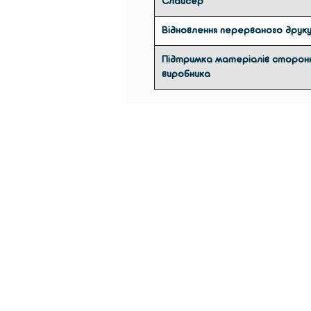
Слайсер
Відновлення перерваного друк
Підтримка матеріалів сторон
виробника