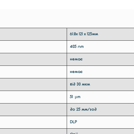
61.8x 121 x 125мм
405 nm
немає
немає
від 30 мкм
51 μm
до 25 мм/год
DLP