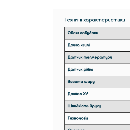
Технічні характеристики
Обсяг побудови
Довга хвилі
Датчик тепмератури
Датчик рівня
Висота шару
Дозвол XY
Швидкість друку
Технологія