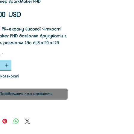
тер SparkMaker FHD
Ціна
00 USD
 РК-екрану високої чіткості
aker FHD дозволяє друкувати з
 розміром (до 61,8 x 110 x 125
ищою якістю (роздільна
ь
*
ть по осі XY 57 мкм), з більш
 швидкістю (до 25 мм / год).
 наявності
Повідомити про наявність