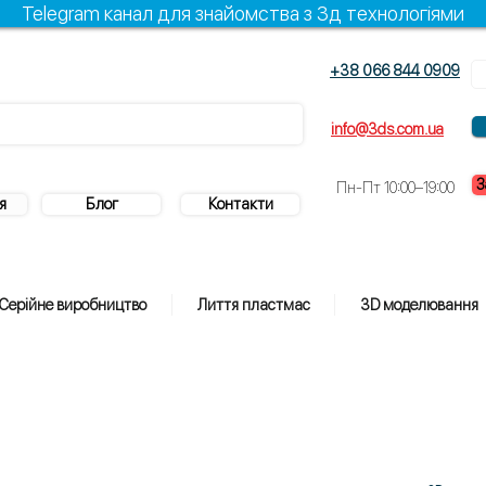
Telegram канал для знайомства з 3д технологіями
+38 066 844 0909
info@3ds.com.ua
З
Пн-Пт 10:00–19:00
я
Блог
Контакти
Серійне виробництво
Лиття пластмас
3D моделювання