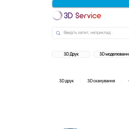
3D Друк
3D моделюванн
3D друк
3D сканування