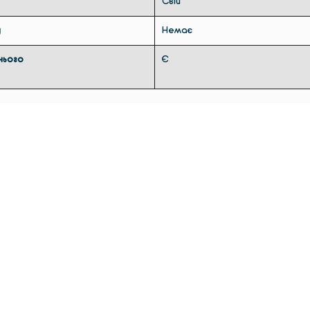
Свій
у
Немає
нього
Є