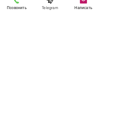
Позвонить
Telegram
Написать
Информация
​Выставочный зал
Контакты
О компании
Оплата и доставка
Учебник
Вакансии
Карта сайта
Дополнительно
​Производители