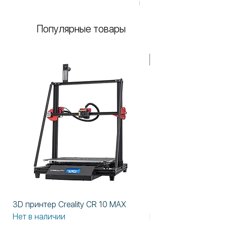
Нет в наличии
материалов
стороннего
Популярные товары
производителя
В НАЛИЧИИ!
3D принтер Creality CR 10 MAX
3D принтер Formlabs
Нет в наличии
Нет в наличии