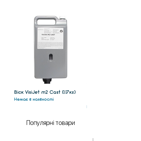
Віск VisiJet m2 Сast (1.17кг)
Віск підтримки VisiJet
Немає в наявності
(1.3кг)
Немає в наявності
Популярні товари