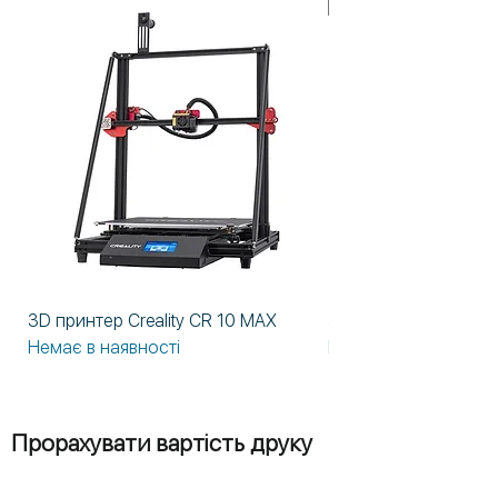
У НАЯВНОСТІ!
3D принтер Creality CR 10 MAX
3D принтер Formlabs
Немає в наявності
Немає в наявності
Прорахувати вартість друку