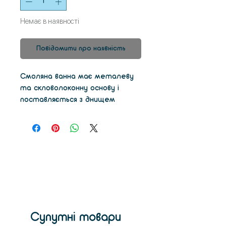
Немає в наявності
Повідомити про наявність
Смоляна ванна має металеву
та скловолоконну основу і
поставляється з днищем
FEP. Знімна і може бути
використана понад 1000 разів
Супутні товари