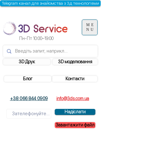
Telegram канал для знайомства з 3д технологіями
ME
NU
Пн-Пт 10:00–19:00
3D Друк
3D моделювання
Блог
Контакти
+38 066 844 0909
info@3ds.com.ua
Надіслати
Завантажити файл