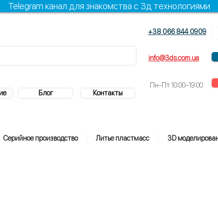
Telegram канал для знакомства с 3д технологиями
+38 066 844 0909
+38 096 844 0909
info@3ds.com.ua
Пн-Пт
10:00–19:00
ие
Блог
Контакты
Серийное производство
Литье пластмасс
3D моделирова