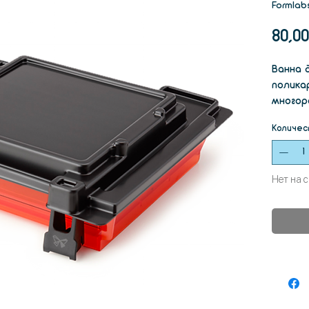
Formlab
80,0
Ванна 
полика
многор
стекл
Количес
позвол
хранит
Нет на 