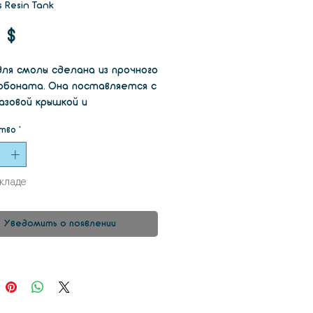
s Resin Tank
Цена
0 $
для смолы сделана из прочного
рбоната. Она поставляется с
азовой крышкой и
оочистителем, что
тво
*
яет легко складывать ванны и
ь смолу вне машины.
складе
Уведомить о появлении