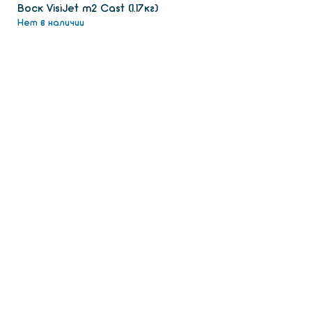
Воск VisiJet m2 Сast (1.17кг)
Нет в наличии