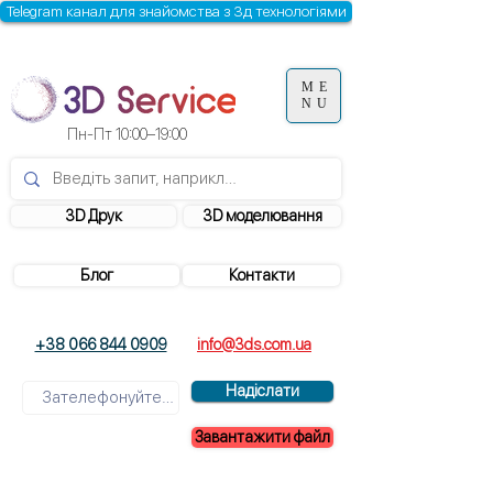
Telegram канал для знайомства з 3д технологіями
ME
NU
Пн-Пт 10:00–19:00
3D Друк
3D моделювання
Блог
Контакти
+38 066 844 0909
info@3ds.com.ua
Надіслати
Завантажити файл