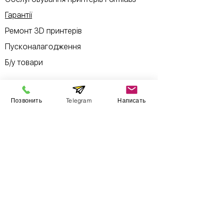
Гарантії
Ремонт 3D принтерів
Пусконалагодження
Б/у товари
Позвонить
Telegram
Написать
Інформація
Виставковий зал
Контакти
Про компанію
Оплата і доставка
Підручник