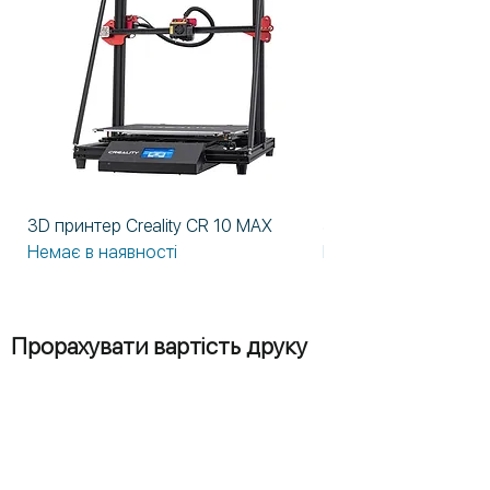
- автономная система
циркуляции жидкости с
двойными фильтрами
- одновременная обработка 3-
х блоков
- легендарные японские
качество и надежность
3D принтер Creality CR 10 MAX
3D принтер Formlabs
Немає в наявності
Немає в наявності
Прорахувати вартість друку