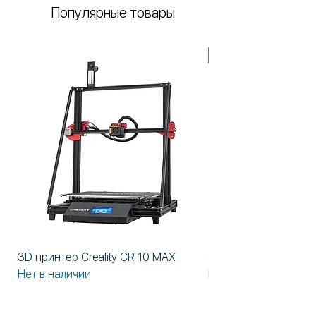
Популярные товары
В НАЛИЧИИ!
3D принтер Creality CR 10 MAX
3D принтер Formlabs
Нет в наличии
Нет в наличии