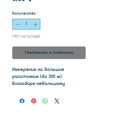
Количество
*
Нет на складе
Уведомить о появлении
Измерения на большие
расстояния (до 330 м)
Благодаря небольшому
размеру, сверхлегкому весу и
расширенному диапазону
сканирования лазерный
сканер Focus x 330 идеально
подходит для работы на
открытом воздухе. Он
работает в самых сложных