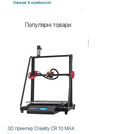
Немає в наявності
(1.3кг)
Немає в наявності
Популярні товари
У НАЯВНОСТІ!
3D принтер Creality CR 10 MAX
3D принтер Formlabs