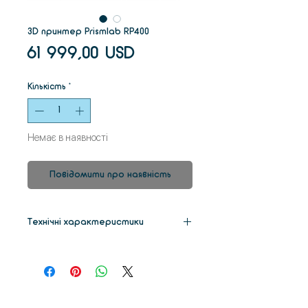
3D принтер Prismlab RP400
Ціна
61 999,00 USD
Кількість
*
Немає в наявності
Повідомити про наявність
Технічні характеристики
Розміри
840*840*1750mm
Вага
248kg