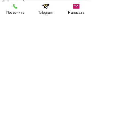
Інформація
Позвонить
Telegram
Написать
Виставковий зал
Контакти
Про компанію
Оплата і доставка
Підручник
Вакансії
Карта сайту
Додатково
​Виробники
Для бізнесу
Постачальникам