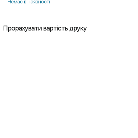
Немає в наявності
Немає в наявності
Прорахувати вартість друку