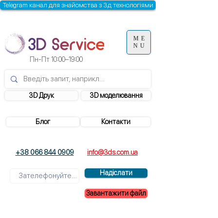
Telegram канал для знайомства з 3д технологіями
ME
NU
Пн-Пт 10:00–19:00
3D Друк
3D моделювання
Блог
Контакти
+38 066 844 0909
info@3ds.com.ua
Надіслати
Завантажити файл