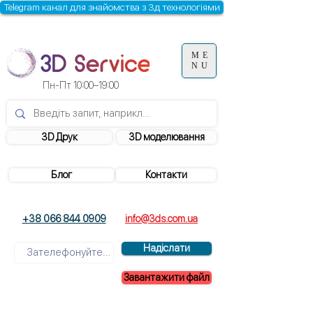
Telegram канал для знайомства з 3д технологіями
ME
NU
Пн-Пт 10:00–19:00
3D Друк
3D моделювання
Блог
Контакти
+38 066 844 0909
info@3ds.com.ua
Надіслати
Завантажити файл