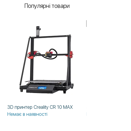
Популярні товари
У НАЯВНОСТІ!
3D принтер Creality CR 10 MAX
3D принтер Formlabs
Немає в наявності
Немає в наявності