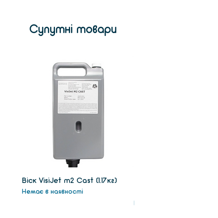
Супутні товари
Віск VisiJet m2 Сast (1.17кг)
Віск підтримки VisiJet
Немає в наявності
(1.3кг)
Немає в наявності