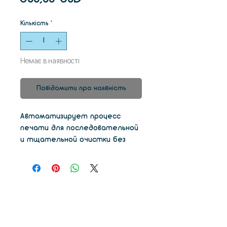
Кількість
*
Немає в наявності
Повідомити про наявність
Автоматизирует процесс
печати для последовательной
и тщательной очистки без
брака. Она не забывает
достать Ваши детальки из
спирта.