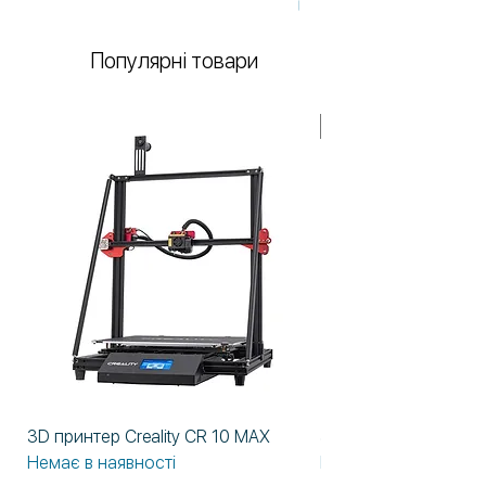
Немає в наявності
Популярні товари
У НАЯВНОСТІ!
3D принтер Creality CR 10 MAX
3D принтер Formlabs
Немає в наявності
Немає в наявності