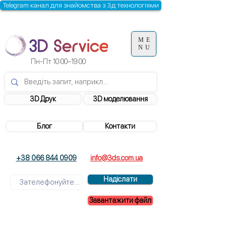
Telegram канал для знайомства з 3д технологіями
ME
NU
Пн-Пт 10:00–19:00
3D Друк
3D моделювання
Блог
Контакти
+38 066 844 0909
info@3ds.com.ua
Надіслати
Завантажити файл