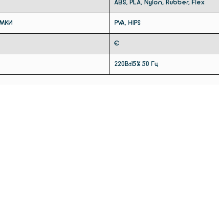
ABS, PLA, Nylon, Rubber, Flex
ИМКИ
PVA, HIPS
Є
220B±15% 50 Гц