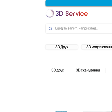
3D Друк
3D моделюванн
3D друк
3D сканування