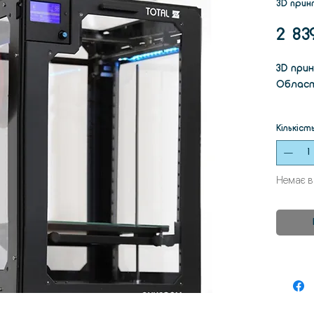
3D прин
2 83
3D при
Област
Зак
Кількіст
Мож
Колі
тем
Немає в
Медн
екс
дета
Ориг
низк
(на 
Моду
екс
Зруч