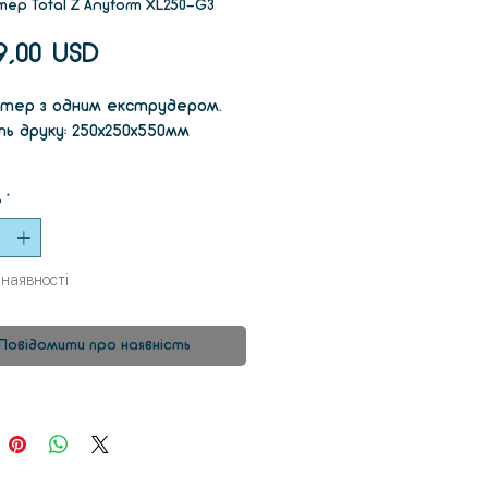
тер Total Z Anyform XL250-G3
Ціна
9,00 USD
нтер з одним екструдером.
ь друку: 250x250x550мм
рита робоча камера
ь
*
ливість автономної роботи
рна індикація режимів роботи і
ператури
 наявності
ий нагрівач блоку
трудера
лей у механічних вузлах
Повідомити про наявність
інальна плата управління з
ою конструктивних доробок
базі Ардуїно)
льна схема розміщення
трудера
не технічне обслуговування