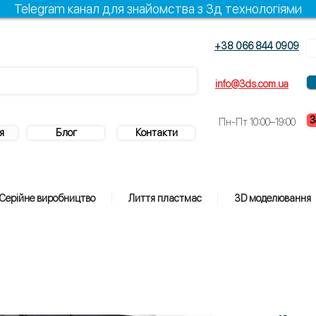
Telegram канал для знайомства з 3д технологіями
+38 066 844 0909
info@3ds.com.ua
З
Пн-Пт 10:00–19:00
я
Блог
Контакти
Серійне виробництво
Лиття пластмас
3D моделювання