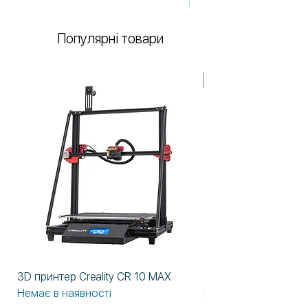
Немає в наявності
ПИТАНИЕ
220B±15% 50 Гц
Популярні товари
У НАЯВНОСТІ!
3D принтер Creality CR 10 MAX
3D принтер Formlabs
Немає в наявності
Немає в наявності