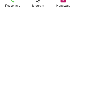
Позвонить
Telegram
Написать
Виставковий зал
Контакти
Про компанію
Оплата і доставка
Підручник
Вакансії
Карта сайту
Додатково
​Виробники
Для бізнесу
Постачальникам
Порівняння