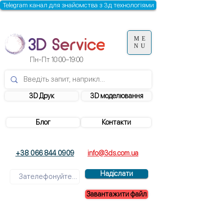
Telegram канал для знайомства з 3д технологіями
ME
NU
Пн-Пт 10:00–19:00
3D Друк
3D моделювання
Блог
Контакти
+38 066 844 0909
info@3ds.com.ua
Надіслати
Завантажити файл