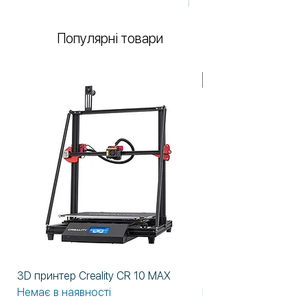
Немає в наявності
Популярні товари
У НАЯВНОСТІ!
3D принтер Creality CR 10 MAX
3D принтер Formlabs
Немає в наявності
Немає в наявності