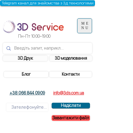
Telegram канал для знайомства з 3д технологіями
ME
NU
Пн-Пт 10:00–19:00
3D Друк
3D моделювання
Блог
Контакти
+38 066 844 0909
info@3ds.com.ua
Надіслати
Завантажити файл