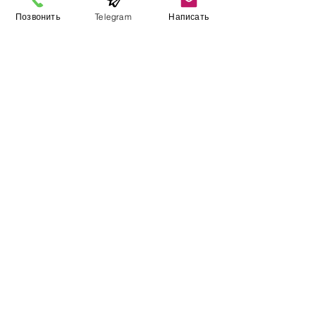
Позвонить
Telegram
Написать
Виставковий зал
Контакти
Про компанію
Оплата і доставка
Підручник
Вакансії
Карта сайту
Додатково
​Виробники
Для бізнесу
Постачальникам
Порівняння