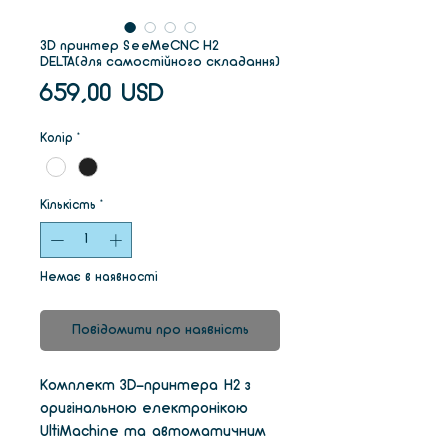
3D принтер SeeMeCNC H2
DELTA(для самостійного складання)
Ціна
659,00 USD
Колір
*
Кількість
*
Немає в наявності
Повідомити про наявність
Комплект 3D-принтера H2 з
оригінальною електронікою
UltiMachine та автоматичним