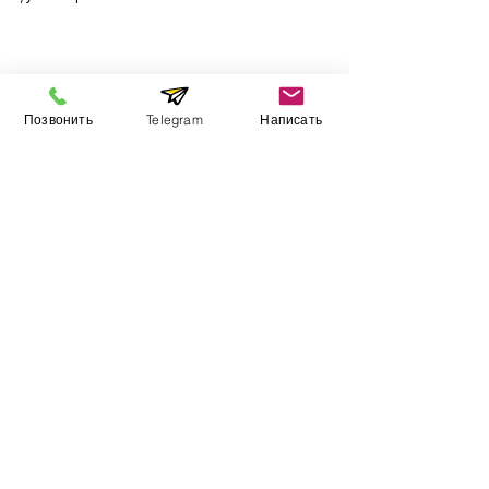
Інформація
Позвонить
Telegram
Написать
Виставковий зал
Контакти
Про компанію
Оплата і доставка
Підручник
Вакансії
Карта сайту
Додатково