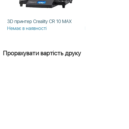
3D принтер Creality CR 10 MAX
3D принтер Formlabs
Немає в наявності
Немає в наявності
Прорахувати вартість друку