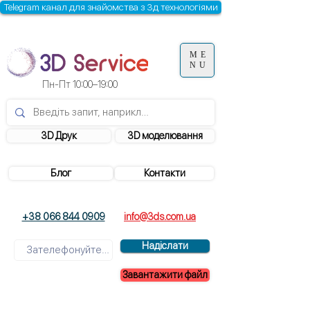
Telegram канал для знайомства з 3д технологіями
ME
NU
Пн-Пт 10:00–19:00
3D Друк
3D моделювання
Блог
Контакти
+38 066 844 0909
info@3ds.com.ua
Надіслати
Завантажити файл