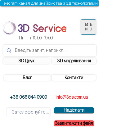
Telegram канал для знайомства з 3д технологіями
ME
NU
Пн-Пт 10:00–19:00
3D Друк
3D моделювання
Блог
Контакти
+38 066 844 0909
info@3ds.com.ua
Надіслати
Завантажити файл