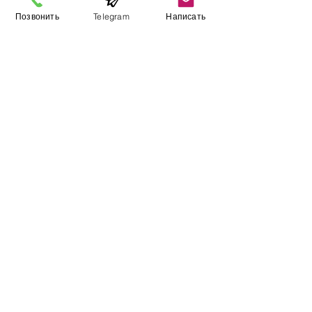
Позвонить
Telegram
Написать
Виставковий зал
Контакти
Про компанію
Оплата і доставка
Підручник
Вакансії
Карта сайту
Додатково
​Виробники
Для бізнесу
Постачальникам
Порівняння