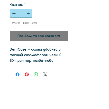
Кількість
*
Немає в наявності
Повідомити про наявність
DentCase - самый удобный и
точный стоматологический
3D-принтер, когда-либо
созданный для
стоматологии. DentCase
совершает революцию в
цифровом рабочем процессе
благодаря своей универсальной
автоматической настройке
путем интеграции
программного обеспечения CAM