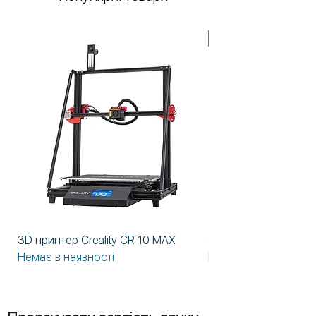
изделий. Просто используйте
пост-отверждение в вашем
У НАЯВНОСТІ!
принтере.
3D принтер Creality CR 10 MAX
3D принтер Formlabs
Немає в наявності
Немає в наявності