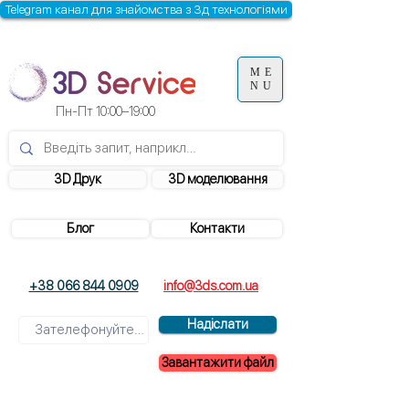
Telegram канал для знайомства з 3д технологіями
ME
NU
Пн-Пт 10:00–19:00
3D Друк
3D моделювання
Блог
Контакти
+38 066 844 0909
info@3ds.com.ua
Надіслати
Завантажити файл