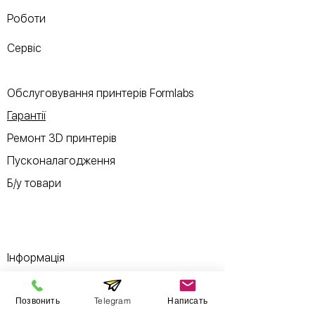
Роботи
Сервіс
Обслуговування принтерів Formlabs
Гарантії
Ремонт 3D принтерів
Пусконалагодження
Б/у товари
Інформація
Позвонить
Telegram
Написать
Виставковий зал