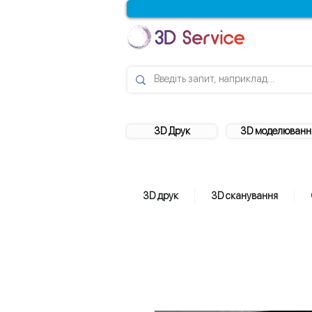
3D Друк
3D моделюванн
3D друк
3D сканування