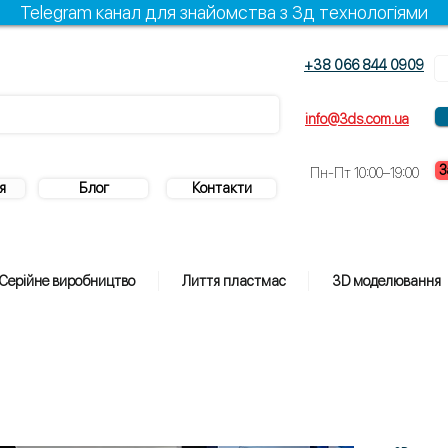
Telegram канал для знайомства з 3д технологіями
+38 066 844 0909
info@3ds.com.ua
З
Пн-Пт 10:00–19:00
я
Блог
Контакти
Серійне виробництво
Лиття пластмас
3D моделювання