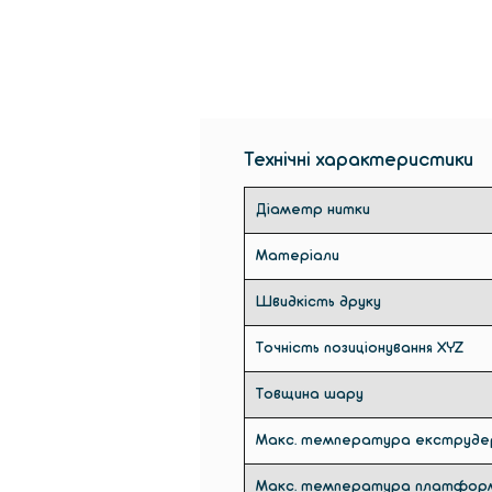
Технічні характеристики
Діаметр нитки
Матеріали
Швидкість друку
Точність позиціонування XYZ
Товщина шару
Макс. температура екструде
Макс. температура платфор