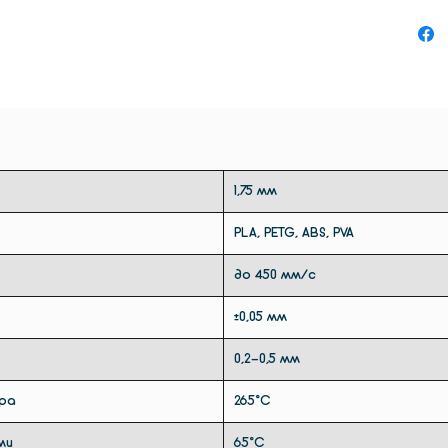
принте
3Д при
випуска
 1600 

1,75 мм
Мод
Роз
ель
(ши
PLA, PETG, ABS, PVA
ви
пр
до 450 мм/с
x д
±0,05 мм
RX-
700
1.1
110
0,2-0,5 мм
RX-
110
1.2
ра
265°С
RX-
110
1.3
ми
65°С