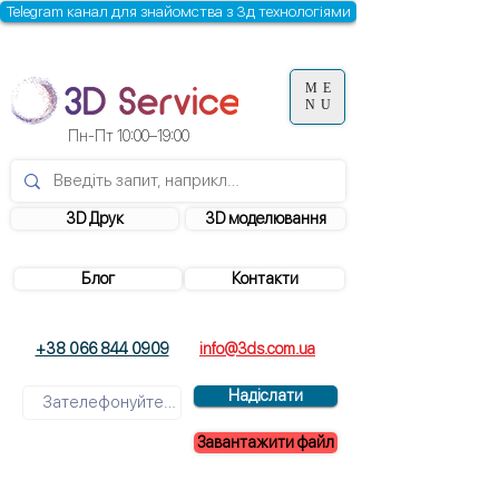
Telegram канал для знайомства з 3д технологіями
ME
NU
Пн-Пт 10:00–19:00
3D Друк
3D моделювання
Блог
Контакти
+38 066 844 0909
info@3ds.com.ua
Надіслати
Завантажити файл