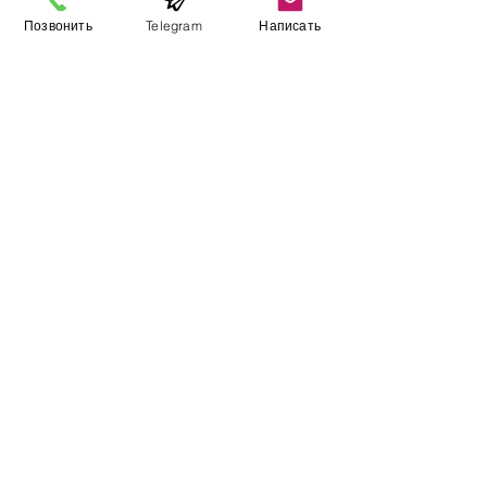
Позвонить
Telegram
Написать
Виставковий зал
Контакти
Про компанію
Оплата і доставка
Підручник
Вакансії
Карта сайту
Додатково
​Виробники
Для бізнесу
Постачальникам
Порівняння