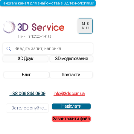
Telegram канал для знайомства з 3д технологіями
ME
NU
Пн-Пт 10:00–19:00
3D Друк
3D моделювання
Блог
Контакти
+38 066 844 0909
info@3ds.com.ua
Надіслати
Завантажити файл