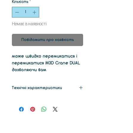
Кількість
*
Немає в наявності
Повідомити про наявність
може швидко перемикатися і
перемикатися M3D Crane DUAL
дозволяючи вам
використовувати різні кольори
та матеріали на одному
Технічні характеристики
виробі, або він може
комбінувати нитки разом. >
Габарити
380 х 480
х 430 мм
Пряма подача сопла з
нержавіючої сталі 0,35 мм
Обсяг друку
230 х 230
дозволяють красиво друкувати
х 250 мм
широким спектром унікальних