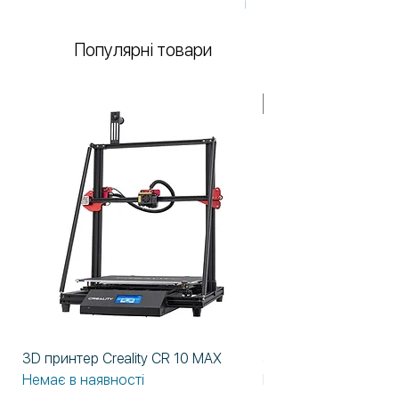
Немає в наявності
Популярні товари
У НАЯВНОСТІ!
3D принтер Creality CR 10 MAX
3D принтер Formlabs
Немає в наявності
Немає в наявності