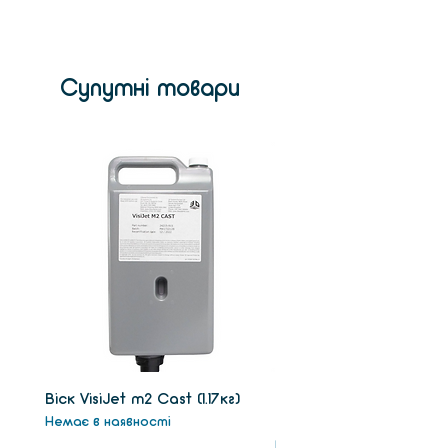
випадковому дотику. Рівень
шуму під час друку становить
Диаметр сопла
0.4
50 дБ. Принтер має 3,5-
(мм)
дюймовий сенсорний екран,
Супутні товари
Толщина слоя
0,05-0,4
розташований на верхній
(мм)
частині корпусу. Матеріал для
друку – PLA-пластик.
Платформа
без
подогрева
Диаметр нити
1,75
(мм)
Віск VisiJet m2 Сast (1.17кг)
Віск підтримки VisiJet
Немає в наявності
(1.3кг)
Немає в наявності