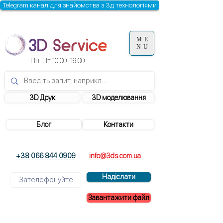
Telegram канал для знайомства з 3д технологіями
ME
NU
Пн-Пт 10:00–19:00
3D Друк
3D моделювання
Блог
Контакти
+38 066 844 0909
info@3ds.com.ua
Надіслати
Завантажити файл