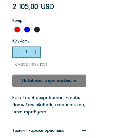
Ціна
2 105,00 USD
Колір
*
Кількість
*
Немає в наявності
Повідомити про наявність
Felix Tec 4 разработан, чтобы
дать вам свободу строить то,
чего требует
воображение!
Все знания и
опыт, приобретенный за
Технічні характеристики
последние годы, теперь