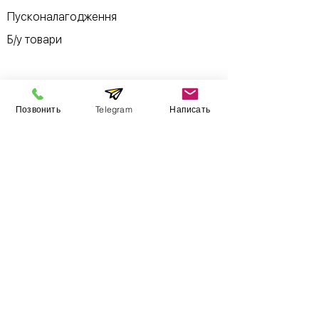
Пусконалагодження
Б/у товари
Позвонить
Telegram
Написать
Інформація
Виставковий зал
Контакти
Про компанію
Оплата і доставка
Підручник
Вакансії
Карта сайту