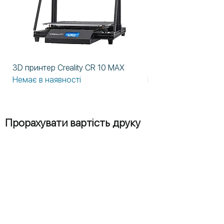
3D принтер Creality CR 10 MAX
3D принтер Formlabs
Немає в наявності
Немає в наявності
Прорахувати вартість друку