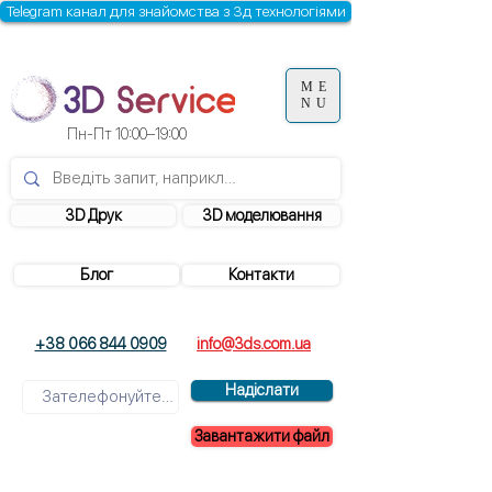
Telegram канал для знайомства з 3д технологіями
ME
NU
Пн-Пт 10:00–19:00
3D Друк
3D моделювання
Блог
Контакти
+38 066 844 0909
info@3ds.com.ua
Надіслати
Завантажити файл