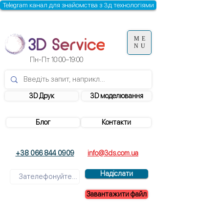
Telegram канал для знайомства з 3д технологіями
ME
NU
Пн-Пт 10:00–19:00
3D Друк
3D моделювання
Блог
Контакти
+38 066 844 0909
info@3ds.com.ua
Надіслати
Завантажити файл