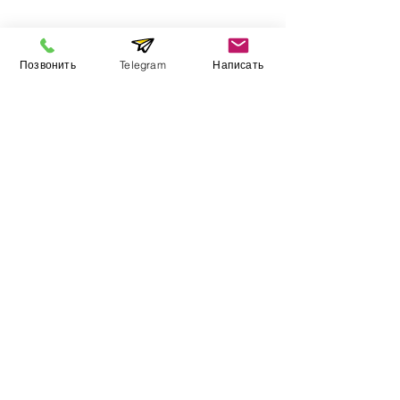
Інформація
Позвонить
Telegram
Написать
Виставковий зал
Контакти
Про компанію
Оплата і доставка
Підручник
Вакансії
Карта сайту
Додатково
​Виробники
Для бізнесу