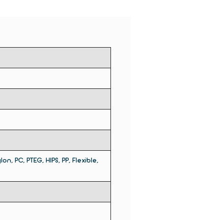
й кровати после указанного
ства слоев. Оснащен 4,3-
ым сенсорным экраном, более
м в управлении. Принтер
атически запомнит текущее
ние и сохранит данные
, опустит рабочую
рму и вытащит нить накала
езапном отключении питания.
n, PC, PTEG, HIPS, PP, Flexible,