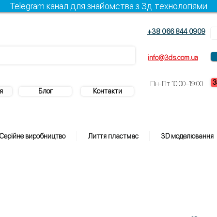
Telegram канал для знайомства з 3д технологіями
+38 066 844 0909
info@3ds.com.ua
З
Пн-Пт 10:00–19:00
я
Блог
Контакти
Серійне виробництво
Лиття пластмас
3D моделювання