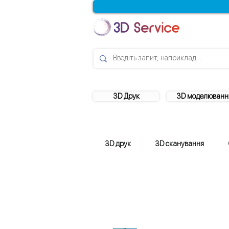
3D Друк
3D моделюванн
3D друк
3D сканування