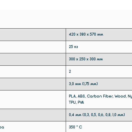
горяче
количе
дюймов
просты
автом
420 х 380 х 570 мм
положе
печати
25 кг
платфо
300 х 250 х 300 мм
при вн
2
3,0 мм (1,75 мм)
PLA, ABS, Carbon Fiber, Wood, Nylo
TPU, PVA
0,4 мм (0,3, 0,5, 0,6, 0,8, 1,0 мм)
ра
350 ° С