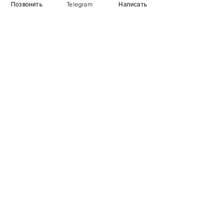
Позвонить
Telegram
Написать
Виставковий зал
Контакти
Про компанію
Оплата і доставка
Підручник
Вакансії
Карта сайту
Додатково
​Виробники
Для бізнесу
Постачальникам
Порівняння