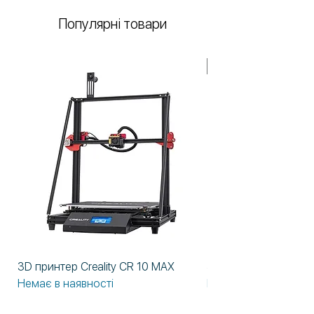
Популярні товари
У НАЯВНОСТІ!
3D принтер Creality CR 10 MAX
3D принтер Formlabs
Немає в наявності
Немає в наявності