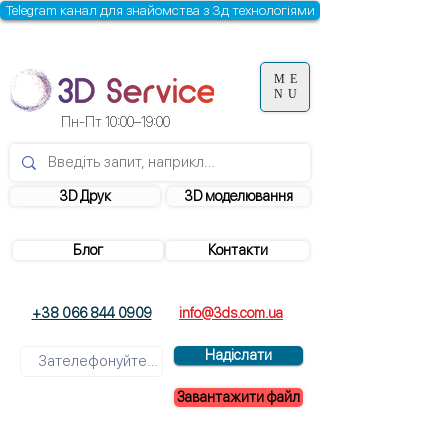
Telegram канал для знайомства з 3д технологіями
ME
NU
Пн-Пт 10:00–19:00
3D Друк
3D моделювання
Блог
Контакти
+38 066 844 0909
info@3ds.com.ua
Надіслати
Завантажити файл