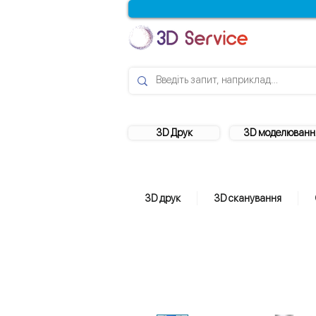
3D Друк
3D моделюванн
3D друк
3D сканування