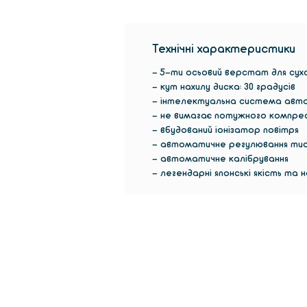
Технічні характеристики
- 5-ти осьовий верстат для сухо
- кут нахилу диска: 30 градусів
- інтелектуальна система автом
- не вимагає потужного компре
- вбудований іонізатор повітря
- автоматичне регулювання тис
- автоматичне калібрування
- легендарні японські якість та н