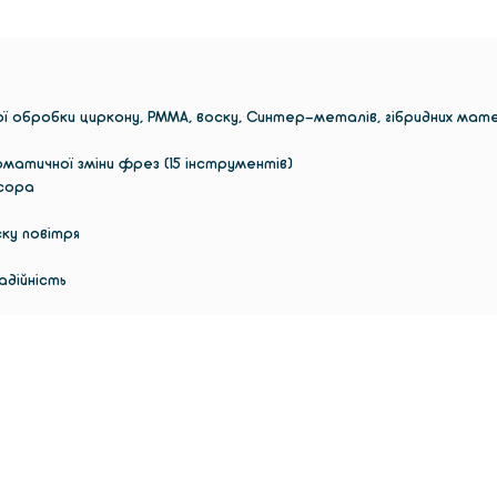
двосту
затиск
інтегр
пристр
ї обробки циркону, РММА, воску, Синтер-металів, гібридних мате
матері
для DW
атичної зміни фрез (15 інструментів)
для зр
сора
фрезер
зупинен
ку повітря
оновле
дозвол
адійність
корист
можуть
автома
Також 
систем
збору 
машини
статич