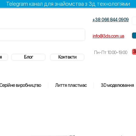
Telegram канал для знайомства з 3д технологіями
+38 066 844 0909
info@3ds.com.ua
З
Пн-Пт 10:00–19:00
я
Блог
Контакти
Серійне виробництво
Лиття пластмас
3D моделювання