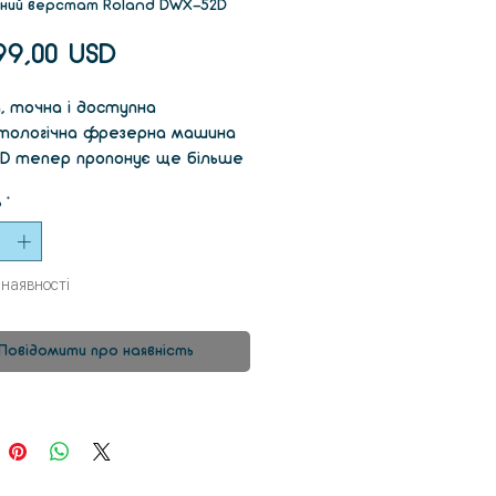
ний верстат Roland DWX-52D
Ціна
99,00 USD
а, точна і доступна
ологічна фрезерна машина
D тепер пропонує ще більше
остей використання
ь
*
алів, покращене управління
 вдосконалені функції, що
ечують більшу ефективність.
 наявності
а кріплення
истема кріплення диска
Повідомити про наявність
є шість адаптерів матеріалу
понує швидку та безпечну. За
гою системи затиску Snap-In
завжди встановлюються в
 індексу, що є вкрай важливим
оринного фрезерування або