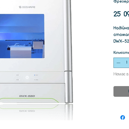
Фрезер
25 0
Надійн
стомат
DWX-52
можлив
Кількіст
матері
та інші
забезп
Немає в
Систем
Нова с
включа
та про
допомо
диски 
позиції
для вт