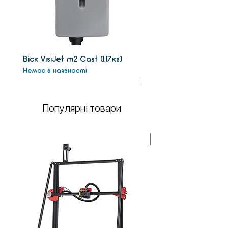
Віск VisiJet m2 Сast (1.17кг)
Віск підтримки VisiJet
Немає в наявності
(1.3кг)
Немає в наявності
Популярні товари
У НАЯВНОСТІ!