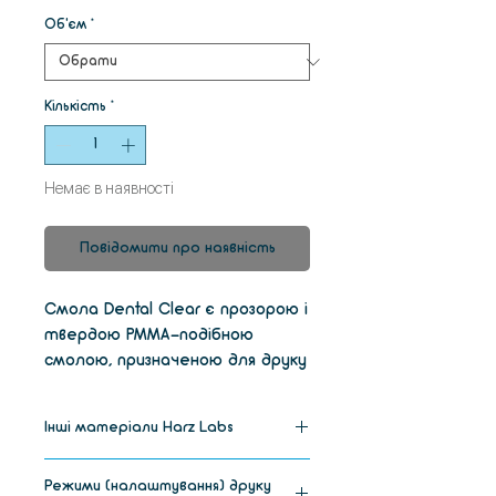
Об'єм
*
Кількість
*
Немає в наявності
Повідомити про наявність
Смола Dental Clear є прозорою і
твердою PMMA-подібною
смолою, призначеною для друку
моделей, що
використовуються в
Інші матеріали Harz Labs
стоматології, де прозорість є
однією з основних проблем. Це
Для Formlabs form 2
Режими (налаштування) друку
можуть бути демонстраційні
Harz Labs Model (SLA/Form 2)