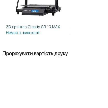
3D принтер Creality CR 10 MAX
3D принтер Formlabs
Немає в наявності
Немає в наявності
Прорахувати вартість друку