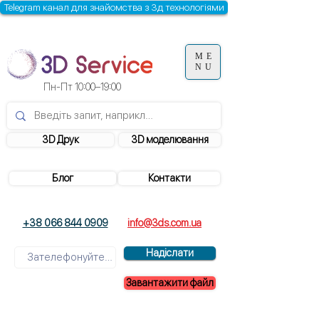
Telegram канал для знайомства з 3д технологіями
ME
NU
Пн-Пт 10:00–19:00
3D Друк
3D моделювання
Блог
Контакти
+38 066 844 0909
info@3ds.com.ua
Надіслати
Завантажити файл