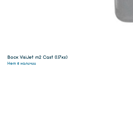
Воск VisiJet m2 Сast (1.17кг)
Нет в наличии