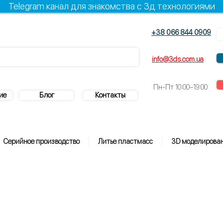
Telegram канал для знакомства с 3д технологиями
+38 066 844 0909
+38 096 844 0909
info@3ds.com.ua
Пн-Пт
10:00–19:00
ие
Блог
Контакты
Серийное производство
Литье пластмасс
3D моделирова