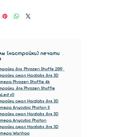
ров позволяет печатать
 маленькой лаборатории.
ы (настройки) печати
ы
ройки для Phrozen Shuffe 2019
ройки смол Harzlabs для 3D
тера Phrozen Shuffle 4k
ройки для Phrozen Shuffle
aLed v1)
ройки смол Harzlabs для 3D
тера Anycubic Photon S
ройки смол Harzlabs для 3D
нтера Anycubic Photon
ройки смол Harzlabs для 3D
нтера Wanhao