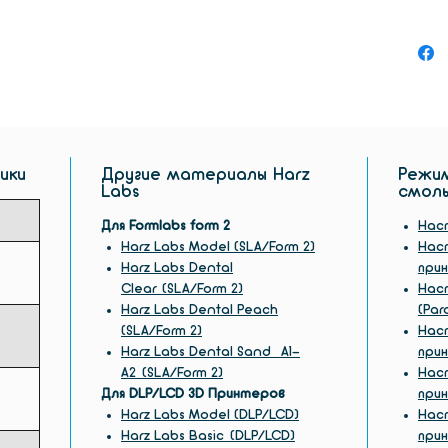
мономе
даже в
ики
Другие материалы Harz
Режим
Labs
смол
Для Formlabs form 2
Наст
Harz Labs Model (SLA/Form 2)
Наст
Harz Labs Dental
прин
Clear (SLA/Form 2)
Наст
Harz Labs Dental Peach
(Par
(SLA/Form 2)
Наст
Harz Labs Dental Sand A1-
прин
A2 (SLA/Form 2)
Наст
Для DLP/LCD 3D Принтеров
при
Harz Labs Model (DLP/LCD)
Наст
Harz Labs Basic (DLP/LCD)
при