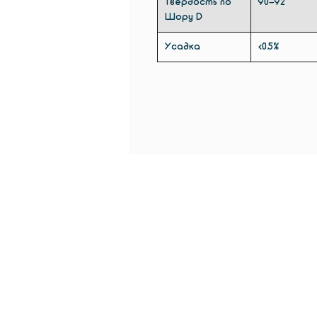
Твердость по
90-92
Шору D
Усадка
<0.5%