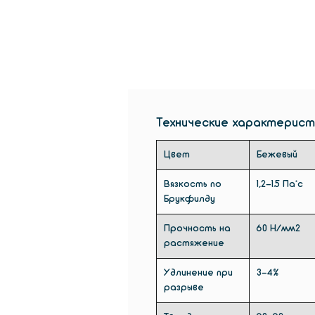
Технические характерист
Цвет
Бежевый
Вязкость по
1,2-1.5 Па*с
Брукфилду
Прочность на
60 Н/мм2
растяжение
Удлинение при
3-4%
разрыве