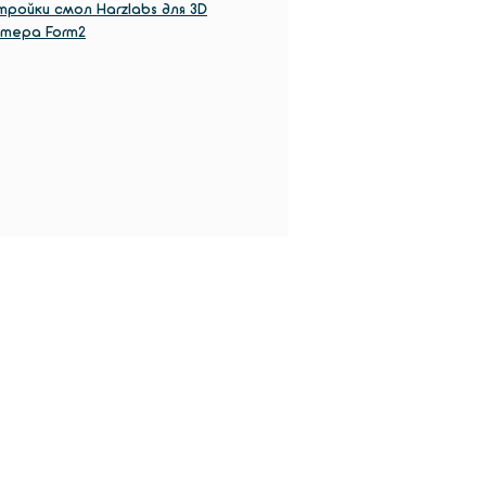
ройки смол Harzlabs для 3D
нтера Form2