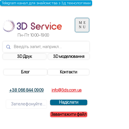
Telegram канал для знайомства з 3д технологіями
ME
NU
Пн-Пт 10:00–19:00
3D Друк
3D моделювання
Блог
Контакти
+38 066 844 0909
info@3ds.com.ua
Надіслати
Завантажити файл