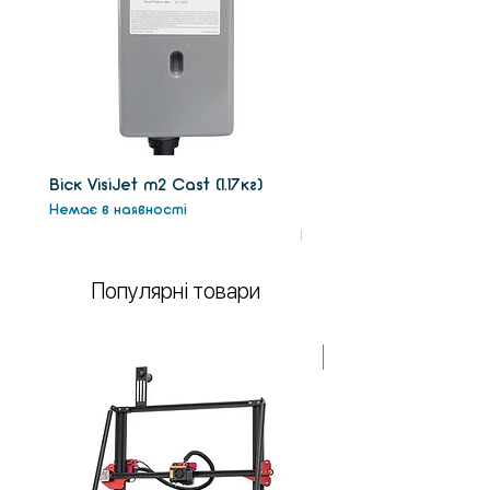
Віск VisiJet m2 Сast (1.17кг)
Віск підтримки VisiJet
Немає в наявності
(1.3кг)
Немає в наявності
Популярні товари
У НАЯВНОСТІ!