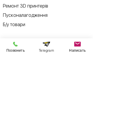
Ремонт 3D принтерів
Пусконалагодження
Б/у товари
Позвонить
Telegram
Написать
Інформація
Виставковий зал
Контакти
Про компанію
Оплата і доставка
Підручник
Вакансії
Карта сайту