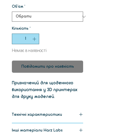
Об'єм
*
Кількість
*
Немає в наявності
Повідомити про наявність
Призначений для щоденного
використання у 3D принтерах
для друку моделей.
Фотополімер не має запаху,
моделі виходять жорсткі, з
Технічні характеристики
малою усадкою та високою
точністю. Смола HARZ Labs
Цвет
Красный
Інші матеріали Harz Labs
Basic – гарний вибір для перших