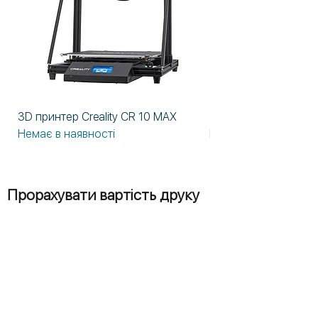
3D принтер Creality CR 10 MAX
3D принтер Formlabs
Немає в наявності
Немає в наявності
Прорахувати вартість друку