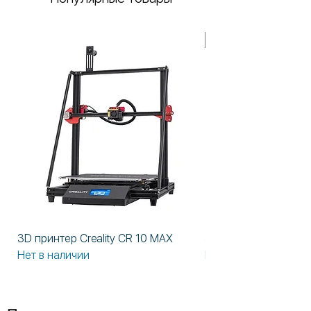
В НАЛИЧИИ!
3D принтер Creality CR 10 MAX
3D принтер Formlabs
Нет в наличии
Нет в наличии