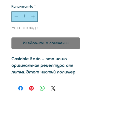
Количество
*
Нет на складе
Уведомить о появлении
Castable Resin - это наша
оригинальная рецептура для
литья. Этот чистый полимер
требует альтернативного
выгорания из типичного
воскового графика. Это
устаревший материал.
Рекомендуется наш новейший
материал - Castable Wax Resin.
Поддерживает разрешение
печати: 100, 50 и 25 микрон.