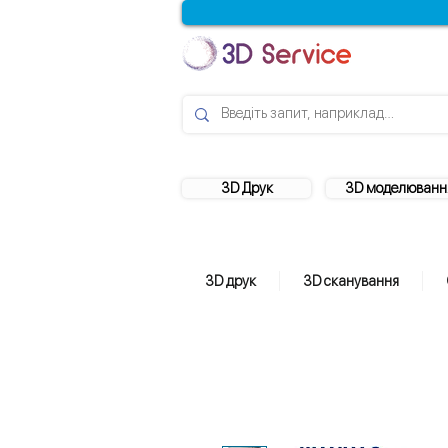
3D Друк
3D моделюванн
3D друк
3D сканування