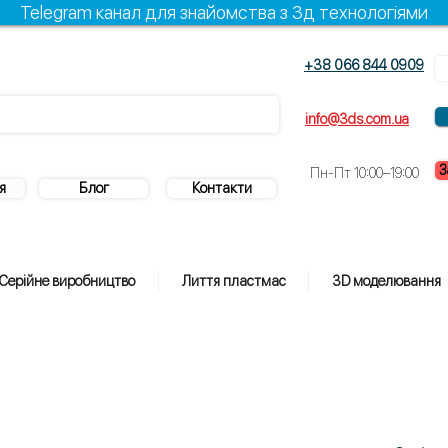
Telegram канал для знайомства з 3д технологіями
+38 066 844 0909
info@3ds.com.ua
З
Пн-Пт 10:00–19:00
я
Блог
Контакти
Серійне виробництво
Лиття пластмас
3D моделювання