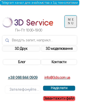
Telegram канал для знайомства з 3д технологіями
ME
NU
Пн-Пт 10:00–19:00
3D Друк
3D моделювання
Блог
Контакти
+38 066 844 0909
info@3ds.com.ua
Надіслати
Завантажити файл