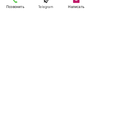
Позвонить
Telegram
Написать
Виставковий зал
Контакти
Про компанію
Оплата і доставка
Підручник
Вакансії
Карта сайту
Додатково
​Виробники
Для бізнесу
Постачальникам
Порівняння