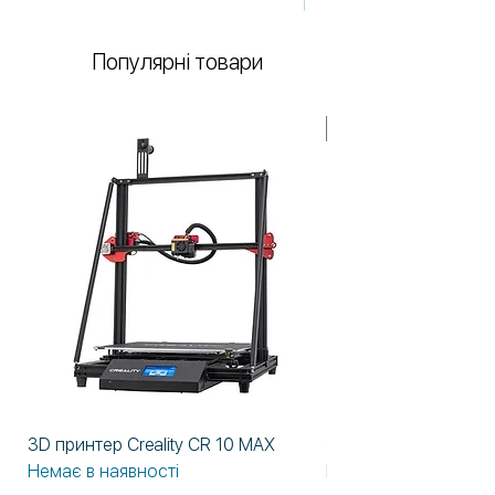
Немає в наявності
зручний.
Популярні товари
У НАЯВНОСТІ!
3D принтер Creality CR 10 MAX
3D принтер Formlabs
Немає в наявності
Немає в наявності