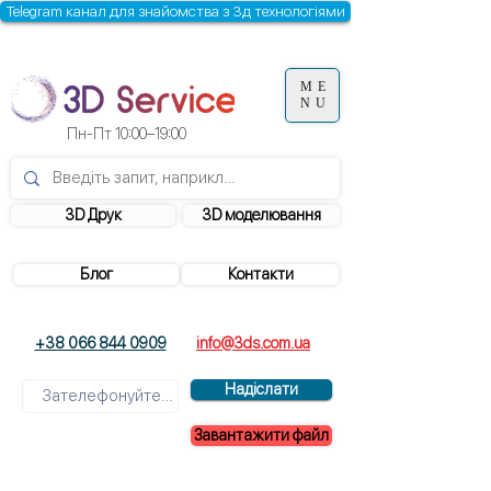
Telegram канал для знайомства з 3д технологіями
ME
NU
Пн-Пт 10:00–19:00
3D Друк
3D моделювання
Блог
Контакти
+38 066 844 0909
info@3ds.com.ua
Надіслати
Завантажити файл