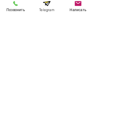
Позвонить
Telegram
Написать
Виставковий зал
Контакти
Про компанію
Оплата і доставка
Підручник
Вакансії
Карта сайту
Додатково
​Виробники
Для бізнесу
Постачальникам