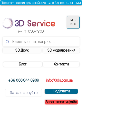
Telegram канал для знайомства з 3д технологіями
ME
NU
Пн-Пт 10:00–19:00
3D Друк
3D моделювання
Блог
Контакти
+38 066 844 0909
info@3ds.com.ua
Надіслати
Завантажити файл