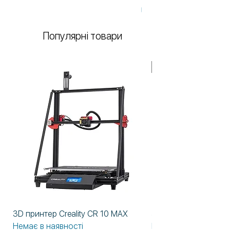
Немає в наявності
Популярні товари
У НАЯВНОСТІ!
3D принтер Creality CR 10 MAX
3D принтер Formlabs
Немає в наявності
Немає в наявності