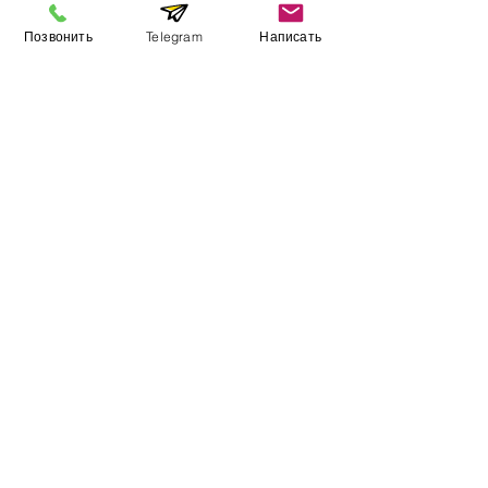
Позвонить
Telegram
Написать
Виставковий зал
Контакти
Про компанію
Оплата і доставка
Підручник
Вакансії
Карта сайту
Додатково
​Виробники
Для бізнесу
Постачальникам