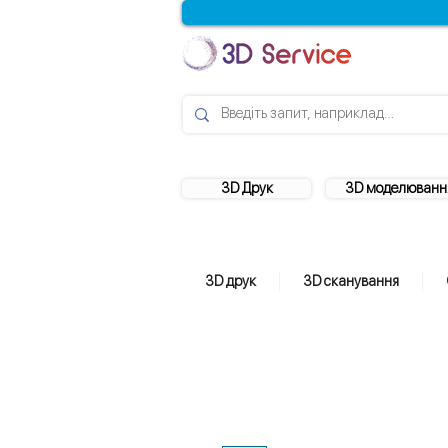
3D Друк
3D моделюванн
3D друк
3D сканування