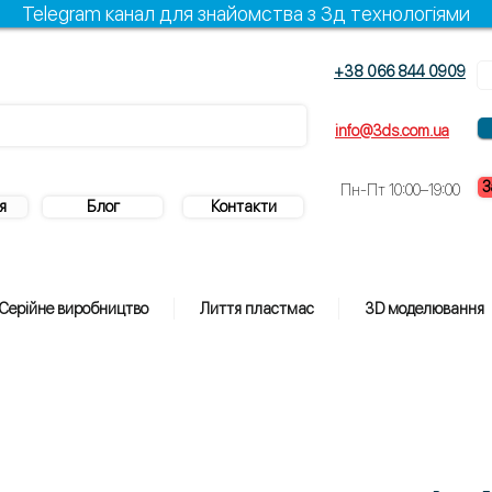
Telegram канал для знайомства з 3д технологіями
+38 066 844 0909
info@3ds.com.ua
З
Пн-Пт 10:00–19:00
я
Блог
Контакти
Серійне виробництво
Лиття пластмас
3D моделювання