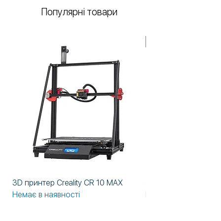
Популярні товари
У НАЯВНОСТІ!
3D принтер Creality CR 10 MAX
3D принтер Formlabs
Немає в наявності
Немає в наявності