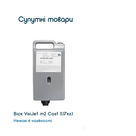
Супутні товари
Віск VisiJet m2 Сast (1.17кг)
Віск підтримки VisiJet
Немає в наявності
(1.3кг)
Немає в наявності