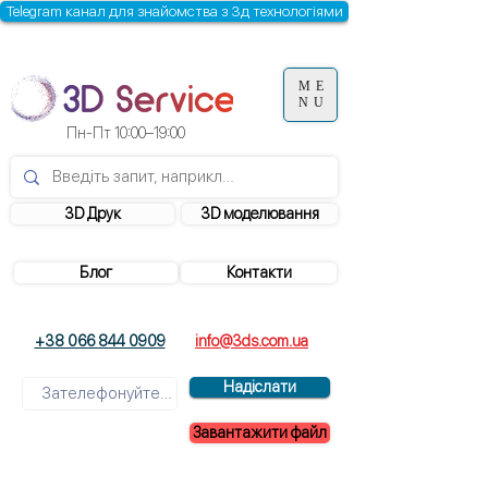
Telegram канал для знайомства з 3д технологіями
ME
NU
Пн-Пт 10:00–19:00
3D Друк
3D моделювання
Блог
Контакти
+38 066 844 0909
info@3ds.com.ua
Надіслати
Завантажити файл