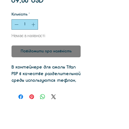
Ціна
69,00 USD
Кількість
*
Немає в наявності
Повідомити про наявність
В контейнере для смолы Titan
PSP в качестве разделительной
среды используются тефлон,
так и силикон. Механизм
пассивного самоочищения
уменьшает усилие отрыва
слоя для повышения гладкости
поверхности.