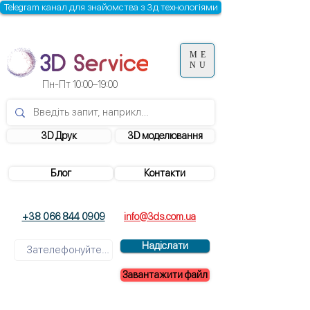
Telegram канал для знайомства з 3д технологіями
ME
NU
Пн-Пт 10:00–19:00
3D Друк
3D моделювання
Блог
Контакти
+38 066 844 0909
info@3ds.com.ua
Надіслати
Завантажити файл