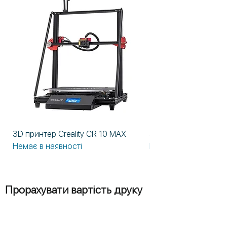
3D принтер Creality CR 10 MAX
3D принтер Formlabs
Немає в наявності
Немає в наявності
Прорахувати вартість друку