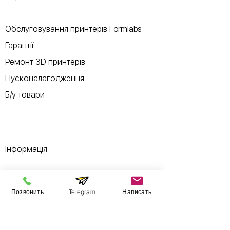
Обслуговування принтерів Formlabs
Гарантії
Ремонт 3D принтерів
Пусконалагодження
Б/у товари
Інформація
Виставковий зал
Позвонить
Telegram
Написать
Контакти
Про компанію