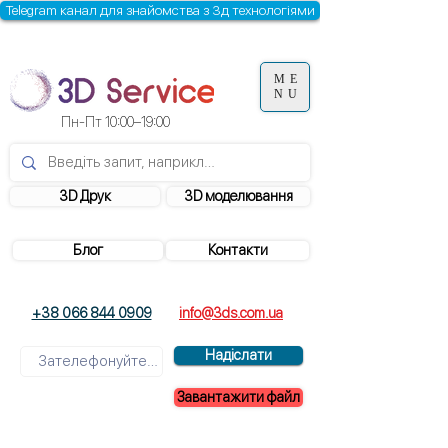
Telegram канал для знайомства з 3д технологіями
ME
NU
Пн-Пт 10:00–19:00
3D Друк
3D моделювання
Блог
Контакти
+38 066 844 0909
info@3ds.com.ua
Надіслати
Завантажити файл