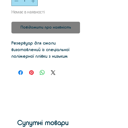
Немає в наявності
Повідомити про наявність
Резервуар для смоли
виготовлений із спеціальної
полімерної плівки з низьким
поверхневим натягом та рами,
яка утримує плівку під напругою
для найкращої якості друку.
Супутні товари