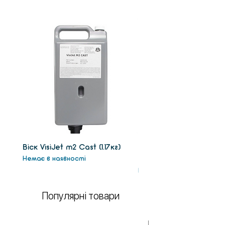
Віск VisiJet m2 Сast (1.17кг)
Віск підтримки VisiJet
Немає в наявності
(1.3кг)
Немає в наявності
Популярні товари