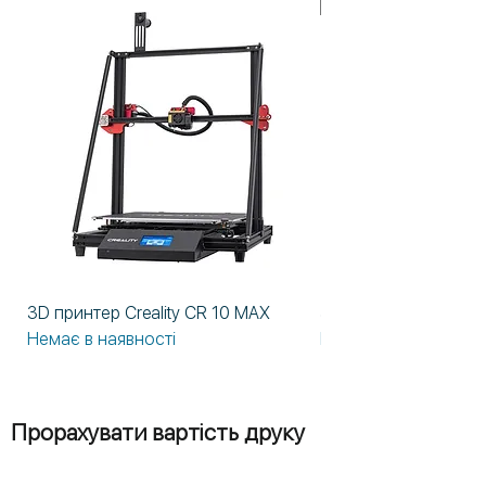
У НАЯВНОСТІ!
3D принтер Creality CR 10 MAX
3D принтер Formlabs
Немає в наявності
Немає в наявності
Прорахувати вартість друку